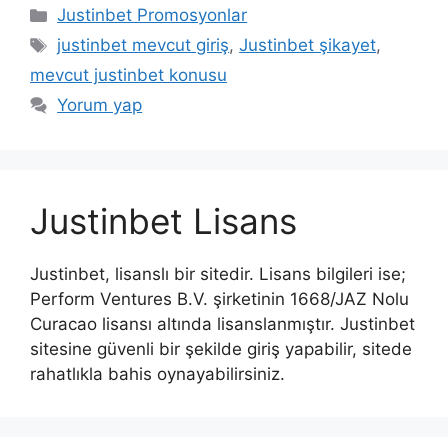
Kategoriler
Justinbet Promosyonlar
Etiketler
justinbet mevcut giriş
,
Justinbet şikayet
,
mevcut justinbet konusu
Yorum yap
Justinbet Lisans
Justinbet, lisanslı bir sitedir. Lisans bilgileri ise;
Perform Ventures B.V. şirketinin 1668/JAZ Nolu
Curacao lisansı altında lisanslanmıştır. Justinbet
sitesine güvenli bir şekilde giriş yapabilir, sitede
rahatlıkla bahis oynayabilirsiniz.