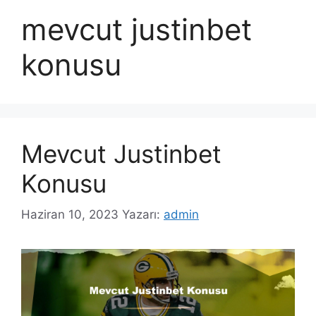
mevcut justinbet
konusu
Mevcut Justinbet
Konusu
Haziran 10, 2023
Yazarı:
admin