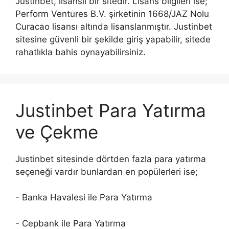
Justinbet, lisanslı bir sitedir. Lisans bilgileri ise;
Perform Ventures B.V. şirketinin 1668/JAZ Nolu
Curacao lisansı altında lisanslanmıştır. Justinbet
sitesine güvenli bir şekilde giriş yapabilir, sitede
rahatlıkla bahis oynayabilirsiniz.
Justinbet Para Yatırma
ve Çekme
Justinbet sitesinde dörtden fazla para yatırma
seçeneği vardır bunlardan en popülerleri ise;
- Banka Havalesi ile Para Yatırma
- Cepbank ile Para Yatırma