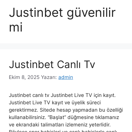
Justinbet güvenilir
mi
Justinbet Canlı Tv
Ekim 8, 2025
Yazarı:
admin
Justinbet canlı tv Justinbet Live TV için kayıt.
Justinbet Live TV kayıt ve üyelik süreci
gerektirmez. Sitede hesap yapmadan bu özelliği
kullanabilirsiniz. “Başlat” düğmesine tıklamanız
ve ekrandaki talimatları izlemeniz yeterlidir.