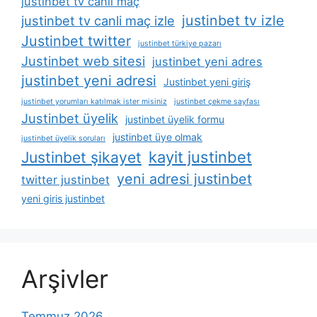
justinbet tv canli maç
justinbet tv izle
justinbet tv canli maç izle
Justinbet twitter
justinbet türkiye pazarı
Justinbet web sitesi
justinbet yeni adres
justinbet yeni adresi
Justinbet yeni giriş
justinbet yorumları katılmak ister misiniz
justinbet çekme sayfası
Justinbet üyelik
justinbet üyelik formu
justinbet üye olmak
justinbet üyelik soruları
kayit justinbet
Justinbet şikayet
yeni adresi justinbet
twitter justinbet
yeni giris justinbet
Arşivler
Temmuz 2026