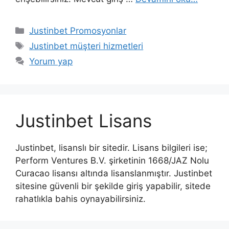
Kategoriler
Justinbet Promosyonlar
Etiketler
Justinbet müşteri hizmetleri
Yorum yap
Justinbet Lisans
Justinbet, lisanslı bir sitedir. Lisans bilgileri ise;
Perform Ventures B.V. şirketinin 1668/JAZ Nolu
Curacao lisansı altında lisanslanmıştır. Justinbet
sitesine güvenli bir şekilde giriş yapabilir, sitede
rahatlıkla bahis oynayabilirsiniz.