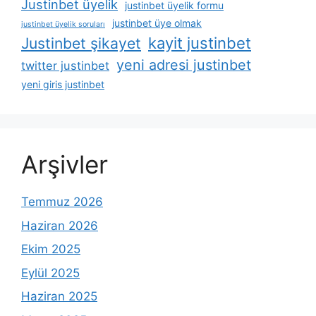
Justinbet üyelik
justinbet üyelik formu
justinbet üye olmak
justinbet üyelik soruları
kayit justinbet
Justinbet şikayet
yeni adresi justinbet
twitter justinbet
yeni giris justinbet
Arşivler
Temmuz 2026
Haziran 2026
Ekim 2025
Eylül 2025
Haziran 2025