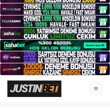
İçeriğe
atla
Menü