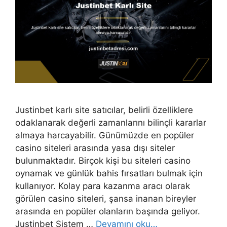
Justinbet karlı site satıcılar, belirli özelliklere
odaklanarak değerli zamanlarını bilinçli kararlar
almaya harcayabilir. Günümüzde en popüler
casino siteleri arasında yasa dışı siteler
bulunmaktadır. Birçok kişi bu siteleri casino
oynamak ve günlük bahis fırsatları bulmak için
kullanıyor. Kolay para kazanma aracı olarak
görülen casino siteleri, şansa inanan bireyler
arasında en popüler olanların başında geliyor.
Justinbet Sistem …
Devamını oku…