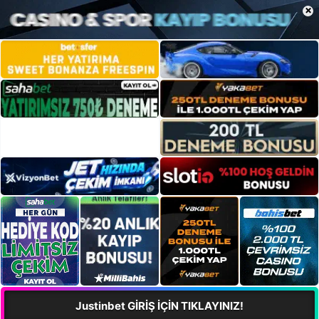
×
Justinbet GİRİŞ İÇİN TIKLAYINIZ!