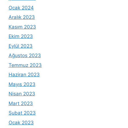
Ocak 2024
Aralık 2023
Kasım 2023
Ekim 2023
Eylül 2023
Ağustos 2023
Temmuz 2023
Haziran 2023
Mayıs 2023
Nisan 2023
Mart 2023
Şubat 2023
Ocak 2023