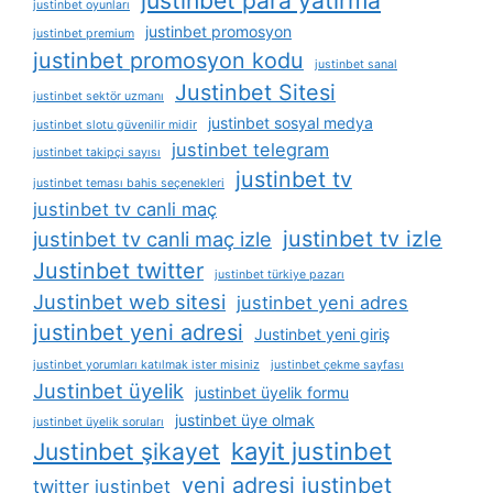
justinbet para yatirma
justinbet oyunları
justinbet promosyon
justinbet premium
justinbet promosyon kodu
justinbet sanal
Justinbet Sitesi
justinbet sektör uzmanı
justinbet sosyal medya
justinbet slotu güvenilir midir
justinbet telegram
justinbet takipçi sayısı
justinbet tv
justinbet teması bahis seçenekleri
justinbet tv canli maç
justinbet tv izle
justinbet tv canli maç izle
Justinbet twitter
justinbet türkiye pazarı
Justinbet web sitesi
justinbet yeni adres
justinbet yeni adresi
Justinbet yeni giriş
justinbet yorumları katılmak ister misiniz
justinbet çekme sayfası
Justinbet üyelik
justinbet üyelik formu
justinbet üye olmak
justinbet üyelik soruları
kayit justinbet
Justinbet şikayet
yeni adresi justinbet
twitter justinbet