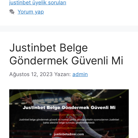
justinbet üyelik soruları
Yorum yap
Justinbet Belge
Göndermek Güvenli Mi
Ağustos 12, 2023
Yazarı:
admin