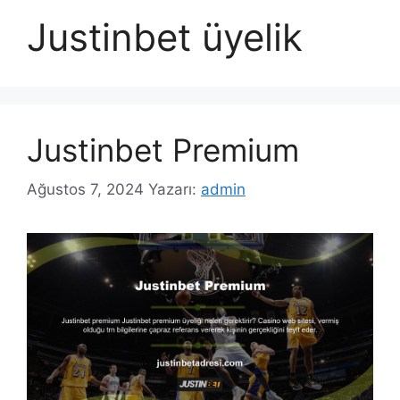
Justinbet üyelik
Justinbet Premium
Ağustos 7, 2024
Yazarı:
admin