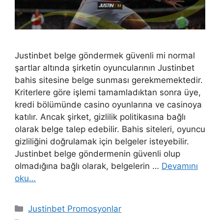
Justinbet belge göndermek güvenli mi normal
şartlar altında şirketin oyuncularının Justinbet
bahis sitesine belge sunması gerekmemektedir.
Kriterlere göre işlemi tamamladıktan sonra üye,
kredi bölümünde casino oyunlarına ve casinoya
katılır. Ancak şirket, gizlilik politikasına bağlı
olarak belge talep edebilir. Bahis siteleri, oyuncu
gizliliğini doğrulamak için belgeler isteyebilir.
Justinbet belge göndermenin güvenli olup
olmadığına bağlı olarak, belgelerin …
Devamını
oku…
Kategoriler
Justinbet Promosyonlar