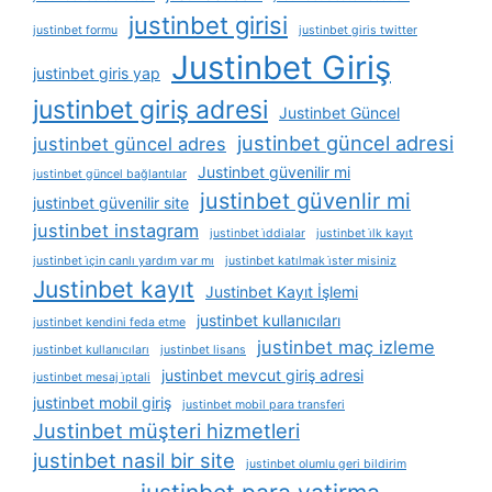
justinbet girisi
justinbet formu
justinbet giris twitter
Justinbet Giriş
justinbet giris yap
justinbet giriş adresi
Justinbet Güncel
justinbet güncel adresi
justinbet güncel adres
Justinbet güvenilir mi
justinbet güncel bağlantılar
justinbet güvenlir mi
justinbet güvenilir site
justinbet instagram
justinbet i̇ddialar
justinbet i̇lk kayıt
justinbet i̇çin canlı yardım var mı
justinbet katılmak i̇ster misiniz
Justinbet kayıt
Justinbet Kayıt İşlemi
justinbet kullanıcıları
justinbet kendini feda etme
justinbet maç izleme
justinbet kullanıcıları
justinbet lisans
justinbet mevcut giriş adresi
justinbet mesaj i̇ptali
justinbet mobil giriş
justinbet mobil para transferi
Justinbet müşteri hizmetleri
justinbet nasil bir site
justinbet olumlu geri bildirim