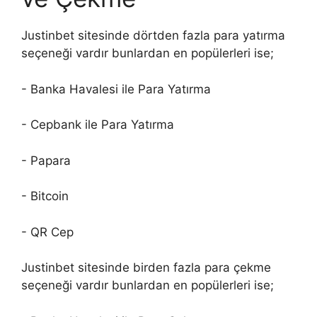
Justinbet sitesinde dörtden fazla para yatırma
seçeneği vardır bunlardan en popülerleri ise;
- Banka Havalesi ile Para Yatırma
- Cepbank ile Para Yatırma
- Papara
- Bitcoin
- QR Cep
Justinbet sitesinde birden fazla para çekme
seçeneği vardır bunlardan en popülerleri ise;