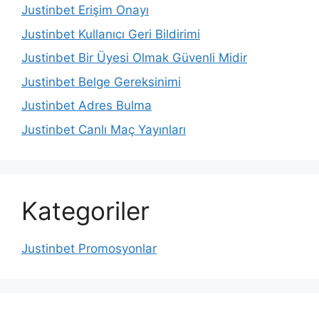
Justinbet Erişim Onayı
Justinbet Kullanıcı Geri Bildirimi
Justinbet Bir Üyesi Olmak Güvenli Midir
Justinbet Belge Gereksinimi
Justinbet Adres Bulma
Justinbet Canlı Maç Yayınları
Kategoriler
Justinbet Promosyonlar