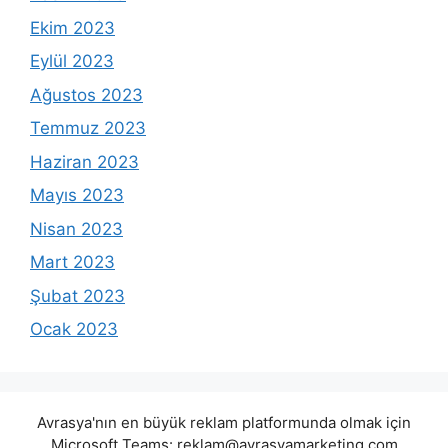
Ekim 2023
Eylül 2023
Ağustos 2023
Temmuz 2023
Haziran 2023
Mayıs 2023
Nisan 2023
Mart 2023
Şubat 2023
Ocak 2023
Avrasya'nın en büyük reklam platformunda olmak için
Microsoft Teams:
reklam@avrasyamarketing.com