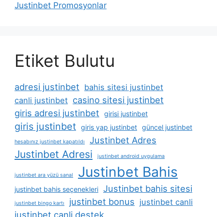
Justinbet Promosyonlar
Etiket Bulutu
adresi justinbet
bahis sitesi justinbet
casino sitesi justinbet
canli justinbet
giris adresi justinbet
girisi justinbet
giris justinbet
giris yap justinbet
güncel justinbet
Justinbet Adres
hesabınız justinbet kapatıldı
Justinbet Adresi
justinbet android uygulama
Justinbet Bahis
justinbet ara yüzü sanal
Justinbet bahis sitesi
justinbet bahis seçenekleri
justinbet bonus
justinbet canli
justinbet bingo kartı
justinbet canli destek