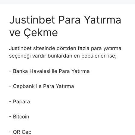
Justinbet Para Yatırma
ve Çekme
Justinbet sitesinde dörtden fazla para yatırma
seçeneği vardır bunlardan en popülerleri ise;
- Banka Havalesi ile Para Yatırma
- Cepbank ile Para Yatırma
- Papara
- Bitcoin
- QR Cep