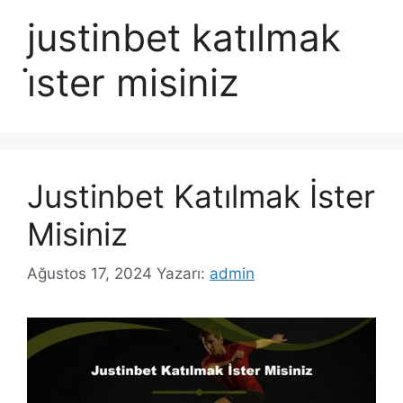
justinbet katılmak
i̇ster misiniz
Justinbet Katılmak İster
Misiniz
Ağustos 17, 2024
Yazarı:
admin