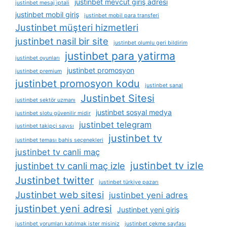
justinbet mevcut giriş adresi
justinbet mesaj i̇ptali
justinbet mobil giriş
justinbet mobil para transferi
Justinbet müşteri hizmetleri
justinbet nasil bir site
justinbet olumlu geri bildirim
justinbet para yatirma
justinbet oyunları
justinbet promosyon
justinbet premium
justinbet promosyon kodu
justinbet sanal
Justinbet Sitesi
justinbet sektör uzmanı
justinbet sosyal medya
justinbet slotu güvenilir midir
justinbet telegram
justinbet takipçi sayısı
justinbet tv
justinbet teması bahis seçenekleri
justinbet tv canli maç
justinbet tv izle
justinbet tv canli maç izle
Justinbet twitter
justinbet türkiye pazarı
Justinbet web sitesi
justinbet yeni adres
justinbet yeni adresi
Justinbet yeni giriş
justinbet yorumları katılmak ister misiniz
justinbet çekme sayfası