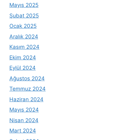
Mayıs 2025
Şubat 2025
Ocak 2025
Aralık 2024
Kasım 2024
Ekim 2024
Eylül 2024
Ağustos 2024
Temmuz 2024
Haziran 2024
Mayıs 2024
Nisan 2024
Mart 2024