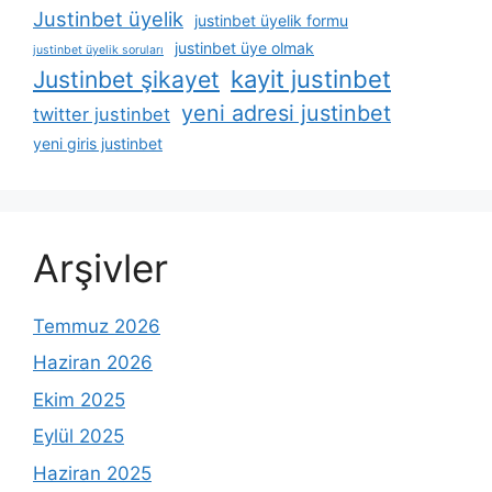
Justinbet üyelik
justinbet üyelik formu
justinbet üye olmak
justinbet üyelik soruları
kayit justinbet
Justinbet şikayet
yeni adresi justinbet
twitter justinbet
yeni giris justinbet
Arşivler
Temmuz 2026
Haziran 2026
Ekim 2025
Eylül 2025
Haziran 2025