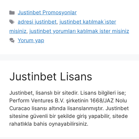
Kategoriler
Justinbet Promosyonlar
Etiketler
adresi justinbet
,
justinbet katılmak i̇ster
misiniz
,
justinbet yorumları katılmak ister misiniz
Yorum yap
Justinbet Lisans
Justinbet, lisanslı bir sitedir. Lisans bilgileri ise;
Perform Ventures B.V. şirketinin 1668/JAZ Nolu
Curacao lisansı altında lisanslanmıştır. Justinbet
sitesine güvenli bir şekilde giriş yapabilir, sitede
rahatlıkla bahis oynayabilirsiniz.