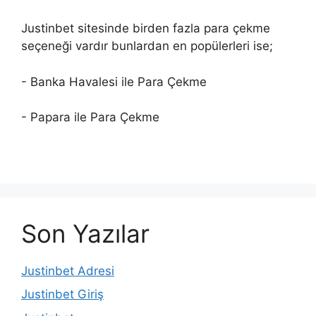
Justinbet sitesinde birden fazla para çekme
seçeneği vardır bunlardan en popülerleri ise;
- Banka Havalesi ile Para Çekme
- Papara ile Para Çekme
Son Yazılar
Justinbet Adresi
Justinbet Giriş