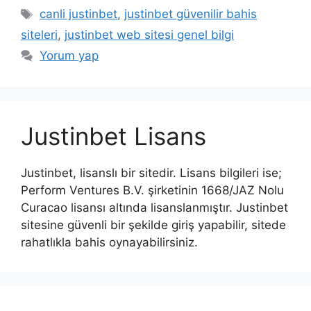
Etiketler
canli justinbet
,
justinbet güvenilir bahis
siteleri
,
justinbet web sitesi genel bilgi
Yorum yap
Justinbet Lisans
Justinbet, lisanslı bir sitedir. Lisans bilgileri ise;
Perform Ventures B.V. şirketinin 1668/JAZ Nolu
Curacao lisansı altında lisanslanmıştır. Justinbet
sitesine güvenli bir şekilde giriş yapabilir, sitede
rahatlıkla bahis oynayabilirsiniz.