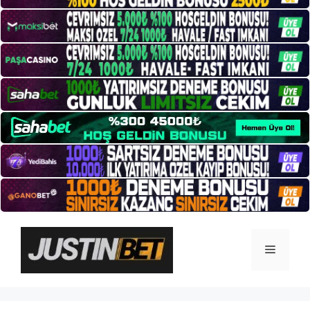
İçeriğe
atla
Menü