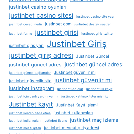
justinbet casino oyunları
justinbet casino sitesi
justinbet casino site yaşı
justinbet com
justinbet cevabı nedir
justinbet destek saatleri
justinbet girisi
justinbet formu
justinbet giris twitter
Justinbet Giriş
justinbet giris yap
justinbet giriş adresi
Justinbet Güncel
justinbet güncel adresi
justinbet güncel adres
Justinbet güvenilir mi
justinbet güncel bağlantılar
justinbet güvenlir mi
justinbet güvenilir site
justinbet instagram
justinbet i̇ddialar
justinbet i̇lk kayıt
justinbet i̇çin canlı yardım var mı
justinbet katılmak i̇ster misiniz
Justinbet kayıt
Justinbet Kayıt İşlemi
justinbet kullanıcıları
justinbet kendini feda etme
justinbet maç izleme
justinbet kullanıcıları
justinbet lisans
justinbet mevcut giriş adresi
justinbet mesaj i̇ptali