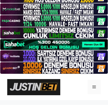
İçeriğe
atla
Menü