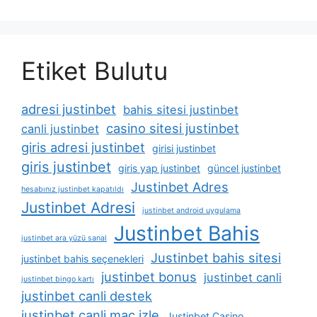
Etiket Bulutu
adresi justinbet
bahis sitesi justinbet
casino sitesi justinbet
canli justinbet
giris adresi justinbet
girisi justinbet
giris justinbet
giris yap justinbet
güncel justinbet
Justinbet Adres
hesabınız justinbet kapatıldı
Justinbet Adresi
justinbet android uygulama
Justinbet Bahis
justinbet ara yüzü sanal
Justinbet bahis sitesi
justinbet bahis seçenekleri
justinbet bonus
justinbet canli
justinbet bingo kartı
justinbet canli destek
justinbet canli maç izle
Justinbet Casino