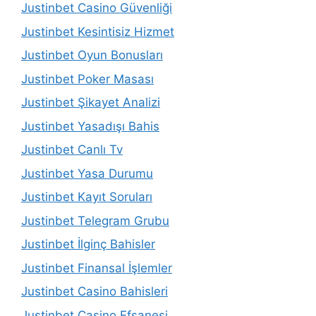
Justinbet Casino Güvenliği
Justinbet Kesintisiz Hizmet
Justinbet Oyun Bonusları
Justinbet Poker Masası
Justinbet Şikayet Analizi
Justinbet Yasadışı Bahis
Justinbet Canlı Tv
Justinbet Yasa Durumu
Justinbet Kayıt Soruları
Justinbet Telegram Grubu
Justinbet İlginç Bahisler
Justinbet Finansal İşlemler
Justinbet Casino Bahisleri
Justinbet Casino Efsanesi