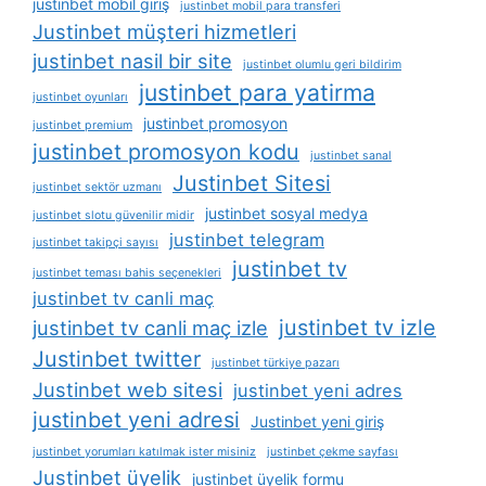
justinbet mobil giriş
justinbet mobil para transferi
Justinbet müşteri hizmetleri
justinbet nasil bir site
justinbet olumlu geri bildirim
justinbet para yatirma
justinbet oyunları
justinbet promosyon
justinbet premium
justinbet promosyon kodu
justinbet sanal
Justinbet Sitesi
justinbet sektör uzmanı
justinbet sosyal medya
justinbet slotu güvenilir midir
justinbet telegram
justinbet takipçi sayısı
justinbet tv
justinbet teması bahis seçenekleri
justinbet tv canli maç
justinbet tv izle
justinbet tv canli maç izle
Justinbet twitter
justinbet türkiye pazarı
Justinbet web sitesi
justinbet yeni adres
justinbet yeni adresi
Justinbet yeni giriş
justinbet yorumları katılmak ister misiniz
justinbet çekme sayfası
Justinbet üyelik
justinbet üyelik formu