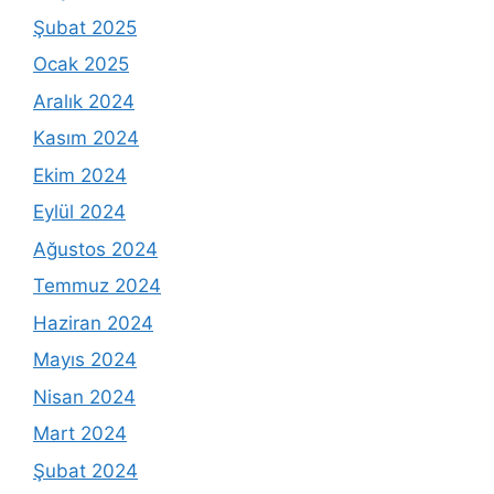
Şubat 2025
Ocak 2025
Aralık 2024
Kasım 2024
Ekim 2024
Eylül 2024
Ağustos 2024
Temmuz 2024
Haziran 2024
Mayıs 2024
Nisan 2024
Mart 2024
Şubat 2024