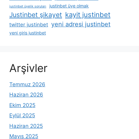
justinbet üye olmak
justinbet üyelik soruları
kayit justinbet
Justinbet şikayet
yeni adresi justinbet
twitter justinbet
yeni giris justinbet
Arşivler
Temmuz 2026
Haziran 2026
Ekim 2025
Eylül 2025
Haziran 2025
Mayıs 2025