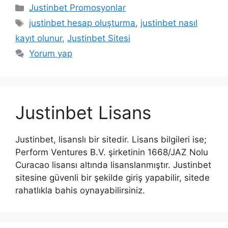
Kategoriler
Justinbet Promosyonlar
Etiketler
justinbet hesap oluşturma
,
justinbet nasıl
kayıt olunur
,
Justinbet Sitesi
Yorum yap
Justinbet Lisans
Justinbet, lisanslı bir sitedir. Lisans bilgileri ise;
Perform Ventures B.V. şirketinin 1668/JAZ Nolu
Curacao lisansı altında lisanslanmıştır. Justinbet
sitesine güvenli bir şekilde giriş yapabilir, sitede
rahatlıkla bahis oynayabilirsiniz.