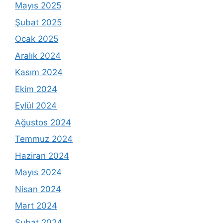
Mayıs 2025
Şubat 2025
Ocak 2025
Aralık 2024
Kasım 2024
Ekim 2024
Eylül 2024
Ağustos 2024
Temmuz 2024
Haziran 2024
Mayıs 2024
Nisan 2024
Mart 2024
Şubat 2024