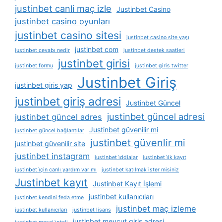
justinbet canli maç izle
Justinbet Casino
justinbet casino oyunları
justinbet casino sitesi
justinbet casino site yaşı
justinbet com
justinbet cevabı nedir
justinbet destek saatleri
justinbet girisi
justinbet formu
justinbet giris twitter
Justinbet Giriş
justinbet giris yap
justinbet giriş adresi
Justinbet Güncel
justinbet güncel adresi
justinbet güncel adres
Justinbet güvenilir mi
justinbet güncel bağlantılar
justinbet güvenlir mi
justinbet güvenilir site
justinbet instagram
justinbet i̇ddialar
justinbet i̇lk kayıt
justinbet i̇çin canlı yardım var mı
justinbet katılmak i̇ster misiniz
Justinbet kayıt
Justinbet Kayıt İşlemi
justinbet kullanıcıları
justinbet kendini feda etme
justinbet maç izleme
justinbet kullanıcıları
justinbet lisans
justinbet mevcut giriş adresi