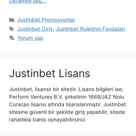
Devamını oku…
Kategoriler
Justinbet Promosyonlar
Etiketler
Justinbet Giriş
,
Justinbet Ruletinin Faydaları
Yorum yap
Justinbet Lisans
Justinbet, lisanslı bir sitedir. Lisans bilgileri ise;
Perform Ventures B.V. şirketinin 1668/JAZ Nolu
Curacao lisansı altında lisanslanmıştır. Justinbet
sitesine güvenli bir şekilde giriş yapabilir, sitede
rahatlıkla bahis oynayabilirsiniz.