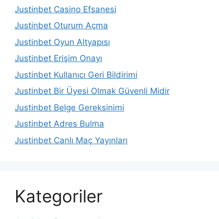
Justinbet Casino Efsanesi
Justinbet Oturum Açma
Justinbet Oyun Altyapısı
Justinbet Erişim Onayı
Justinbet Kullanıcı Geri Bildirimi
Justinbet Bir Üyesi Olmak Güvenli Midir
Justinbet Belge Gereksinimi
Justinbet Adres Bulma
Justinbet Canlı Maç Yayınları
Kategoriler