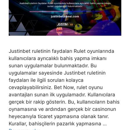
Justinbet ruletinin faydaları Rulet oyunlarında
kullanıcılara ayrıcalıklı bahis yapma imkanı
sunan uygulamalar bulunmaktadır. Bu
uygulamalar sayesinde Justinbet ruletinin
faydaları ile ilgili soruları kolayca
cevaplayabilirsiniz. Bet Now, rulet oyunu
avantajları sunan ilk uygulamadır. Kullanıcılara
gerçek bir rakip gösterin. Bu, kullanıcıların bahis
oynamasına ve ardından gerçek bir casinonun
heyecanıyla ticaret yapmasına olanak tanır.
Kurallar, bahisçilerin pazarlık yapmasına …