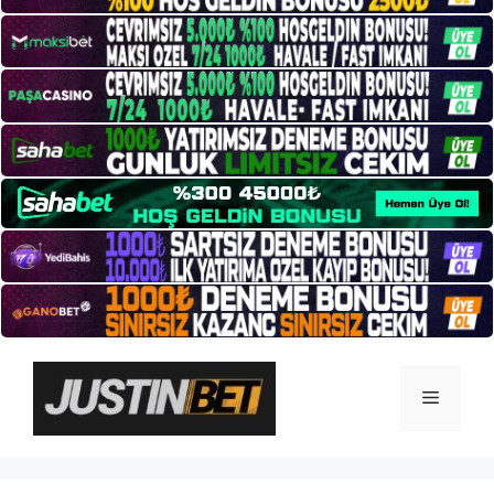
İçeriğe
atla
Menü