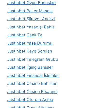
Justinbet Oyun Bonusları
Justinbet Poker Masası
Justinbet Şikayet Analizi
Justinbet Yasadışı Bahis
Justinbet Canlı Tv
Justinbet Yasa Durumu
Justinbet Kayıt Soruları
Justinbet Telegram Grubu
Justinbet İlginç Bahisler
Justinbet Finansal İşlemler
Justinbet Casino Bahisleri
Justinbet Casino Efsanesi
Justinbet Oturum Açma
Justinbet Oyun Altyapısı