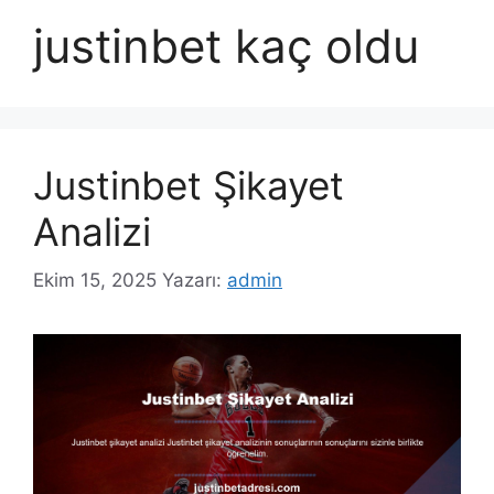
justinbet kaç oldu
Justinbet Şikayet
Analizi
Ekim 15, 2025
Yazarı:
admin