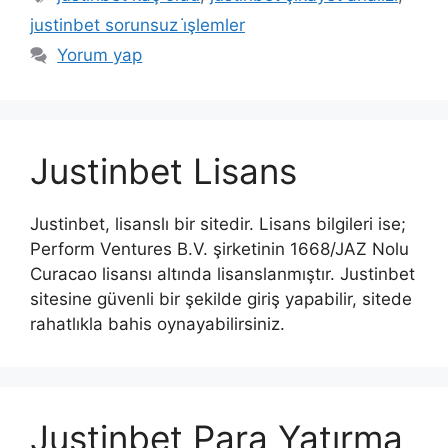
justinbet sorunsuz i̇şlemler
Yorum yap
Justinbet Lisans
Justinbet, lisanslı bir sitedir. Lisans bilgileri ise;
Perform Ventures B.V. şirketinin 1668/JAZ Nolu
Curacao lisansı altında lisanslanmıştır. Justinbet
sitesine güvenli bir şekilde giriş yapabilir, sitede
rahatlıkla bahis oynayabilirsiniz.
Justinbet Para Yatırma