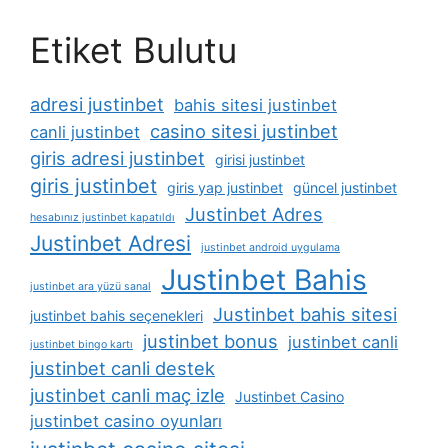
Etiket Bulutu
adresi justinbet
bahis sitesi justinbet
casino sitesi justinbet
canli justinbet
giris adresi justinbet
girisi justinbet
giris justinbet
giris yap justinbet
güncel justinbet
Justinbet Adres
hesabınız justinbet kapatıldı
Justinbet Adresi
justinbet android uygulama
Justinbet Bahis
justinbet ara yüzü sanal
Justinbet bahis sitesi
justinbet bahis seçenekleri
justinbet bonus
justinbet canli
justinbet bingo kartı
justinbet canli destek
justinbet canli maç izle
Justinbet Casino
justinbet casino oyunları