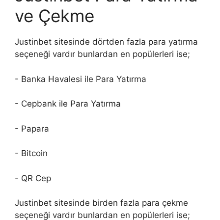
ve Çekme
Justinbet sitesinde dörtden fazla para yatırma
seçeneği vardır bunlardan en popülerleri ise;
- Banka Havalesi ile Para Yatırma
- Cepbank ile Para Yatırma
- Papara
- Bitcoin
- QR Cep
Justinbet sitesinde birden fazla para çekme
seçeneği vardır bunlardan en popülerleri ise;