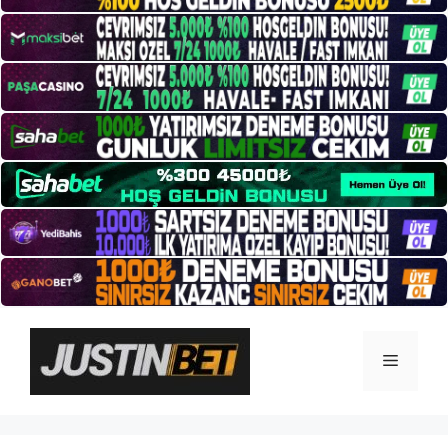
İçeriğe
atla
Menü