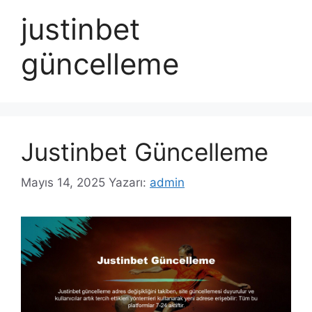
justinbet
güncelleme
Justinbet Güncelleme
Mayıs 14, 2025
Yazarı:
admin