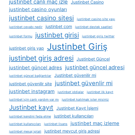
justinbet canli maç izle
Justinbet Casino
justinbet casino oyunları
justinbet casino sitesi
justinbet casino site yaşı
justinbet com
justinbet cevabı nedir
justinbet destek saatleri
justinbet girisi
justinbet formu
justinbet giris twitter
Justinbet Giriş
justinbet giris yap
justinbet giriş adresi
Justinbet Güncel
justinbet güncel adresi
justinbet güncel adres
Justinbet güvenilir mi
justinbet güncel bağlantılar
justinbet güvenlir mi
justinbet güvenilir site
justinbet instagram
justinbet i̇ddialar
justinbet i̇lk kayıt
justinbet i̇çin canlı yardım var mı
justinbet katılmak i̇ster misiniz
Justinbet kayıt
Justinbet Kayıt İşlemi
justinbet kullanıcıları
justinbet kendini feda etme
justinbet maç izleme
justinbet kullanıcıları
justinbet lisans
justinbet mevcut giriş adresi
justinbet mesaj i̇ptali