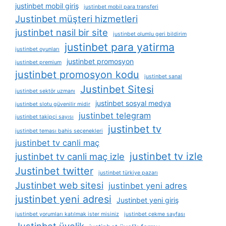
justinbet mobil giriş
justinbet mobil para transferi
Justinbet müşteri hizmetleri
justinbet nasil bir site
justinbet olumlu geri bildirim
justinbet para yatirma
justinbet oyunları
justinbet promosyon
justinbet premium
justinbet promosyon kodu
justinbet sanal
Justinbet Sitesi
justinbet sektör uzmanı
justinbet sosyal medya
justinbet slotu güvenilir midir
justinbet telegram
justinbet takipçi sayısı
justinbet tv
justinbet teması bahis seçenekleri
justinbet tv canli maç
justinbet tv izle
justinbet tv canli maç izle
Justinbet twitter
justinbet türkiye pazarı
Justinbet web sitesi
justinbet yeni adres
justinbet yeni adresi
Justinbet yeni giriş
justinbet yorumları katılmak ister misiniz
justinbet çekme sayfası
Justinbet üyelik