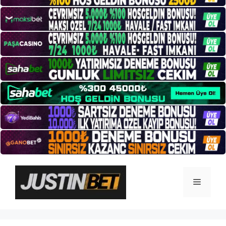
İçeriğe
atla
Menü