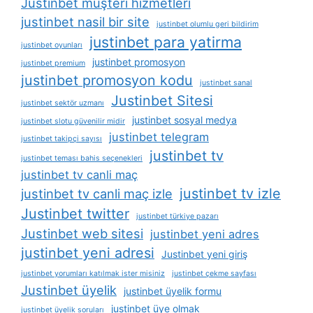
Justinbet müşteri hizmetleri
justinbet nasil bir site
justinbet olumlu geri bildirim
justinbet para yatirma
justinbet oyunları
justinbet promosyon
justinbet premium
justinbet promosyon kodu
justinbet sanal
Justinbet Sitesi
justinbet sektör uzmanı
justinbet sosyal medya
justinbet slotu güvenilir midir
justinbet telegram
justinbet takipçi sayısı
justinbet tv
justinbet teması bahis seçenekleri
justinbet tv canli maç
justinbet tv izle
justinbet tv canli maç izle
Justinbet twitter
justinbet türkiye pazarı
Justinbet web sitesi
justinbet yeni adres
justinbet yeni adresi
Justinbet yeni giriş
justinbet yorumları katılmak ister misiniz
justinbet çekme sayfası
Justinbet üyelik
justinbet üyelik formu
justinbet üye olmak
justinbet üyelik soruları