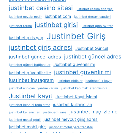
justinbet casino sitesi
justinbet casino site yaşı
justinbet com
justinbet cevabı nedir
justinbet destek saatleri
justinbet girisi
justinbet formu
justinbet giris twitter
Justinbet Giriş
justinbet giris yap
justinbet giriş adresi
Justinbet Güncel
justinbet güncel adresi
justinbet güncel adres
Justinbet güvenilir mi
justinbet güncel bağlantılar
justinbet güvenlir mi
justinbet güvenilir site
justinbet instagram
justinbet i̇ddialar
justinbet i̇lk kayıt
justinbet i̇çin canlı yardım var mı
justinbet katılmak i̇ster misiniz
Justinbet kayıt
Justinbet Kayıt İşlemi
justinbet kullanıcıları
justinbet kendini feda etme
justinbet maç izleme
justinbet kullanıcıları
justinbet lisans
justinbet mevcut giriş adresi
justinbet mesaj i̇ptali
justinbet mobil giriş
justinbet mobil para transferi