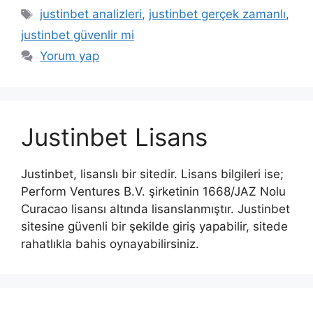
Etiketler
justinbet analizleri
,
justinbet gerçek zamanlı
,
justinbet güvenlir mi
Yorum yap
Justinbet Lisans
Justinbet, lisanslı bir sitedir. Lisans bilgileri ise;
Perform Ventures B.V. şirketinin 1668/JAZ Nolu
Curacao lisansı altında lisanslanmıştır. Justinbet
sitesine güvenli bir şekilde giriş yapabilir, sitede
rahatlıkla bahis oynayabilirsiniz.