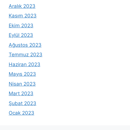
Aralık 2023
Kasım 2023
Ekim 2023
Eylül 2023
Ağustos 2023
Temmuz 2023
Haziran 2023
Mayıs 2023
Nisan 2023
Mart 2023
Şubat 2023
Ocak 2023