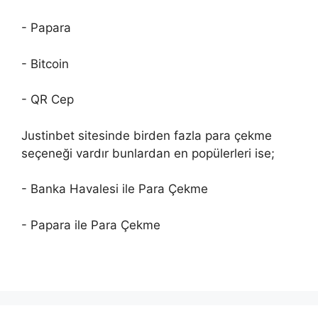
- Papara
- Bitcoin
- QR Cep
Justinbet sitesinde birden fazla para çekme
seçeneği vardır bunlardan en popülerleri ise;
- Banka Havalesi ile Para Çekme
- Papara ile Para Çekme