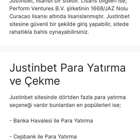
Justinbet, lisanslı bir sitedir. Lisans bilgileri ise;
Perform Ventures B.V. şirketinin 1668/JAZ Nolu
Curacao lisansı altında lisanslanmıştır. Justinbet
sitesine güvenli bir şekilde giriş yapabilir, sitede
rahatlıkla bahis oynayabilirsiniz.
Justinbet Para Yatırma
ve Çekme
Justinbet sitesinde dörtden fazla para yatırma
seçeneği vardır bunlardan en popülerleri ise;
- Banka Havalesi ile Para Yatırma
- Cepbank ile Para Yatırma