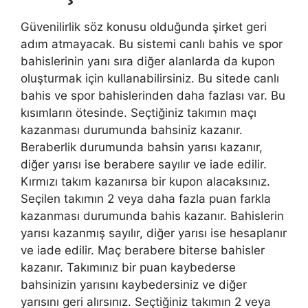
Güvenilirlik söz konusu olduğunda şirket geri
adım atmayacak. Bu sistemi canlı bahis ve spor
bahislerinin yanı sıra diğer alanlarda da kupon
oluşturmak için kullanabilirsiniz. Bu sitede canlı
bahis ve spor bahislerinden daha fazlası var. Bu
kısımların ötesinde. Seçtiğiniz takımın maçı
kazanması durumunda bahsiniz kazanır.
Beraberlik durumunda bahsin yarısı kazanır,
diğer yarısı ise berabere sayılır ve iade edilir.
Kırmızı takım kazanırsa bir kupon alacaksınız.
Seçilen takımın 2 veya daha fazla puan farkla
kazanması durumunda bahis kazanır. Bahislerin
yarısı kazanmış sayılır, diğer yarısı ise hesaplanır
ve iade edilir. Maç berabere biterse bahisler
kazanır. Takımınız bir puan kaybederse
bahsinizin yarısını kaybedersiniz ve diğer
yarısını geri alırsınız. Seçtiğiniz takımın 2 veya