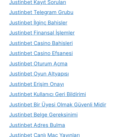
Justinbet Kayıt Soruları
Justinbet Telegram Grubu
Justinbet İlginç Bahisler
Justinbet Finansal İşlemler
Justinbet Casino Bahisleri
Justinbet Casino Efsanesi
Justinbet Oturum Açma
Justinbet Oyun Altyapısı
Justinbet Erişim Onayı
Justinbet Kullanıcı Geri Bildirimi
Justinbet Bir Üyesi Olmak Güvenli Midir
Justinbet Belge Gereksinimi
Justinbet Adres Bulma
Justinbet Canlı Maç Yayınları