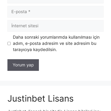
E-
posta
İnternet
sitesi
Daha sonraki yorumlarımda kullanılması için
adım, e-posta adresim ve site adresim bu
tarayıcıya kaydedilsin.
Justinbet Lisans