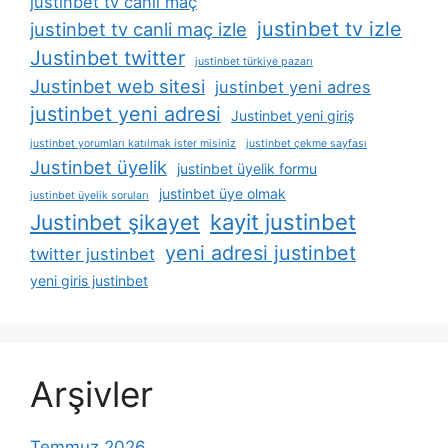
justinbet tv canli maç
justinbet tv izle
justinbet tv canli maç izle
Justinbet twitter
justinbet türkiye pazarı
Justinbet web sitesi
justinbet yeni adres
justinbet yeni adresi
Justinbet yeni giriş
justinbet yorumları katılmak ister misiniz
justinbet çekme sayfası
Justinbet üyelik
justinbet üyelik formu
justinbet üye olmak
justinbet üyelik soruları
kayit justinbet
Justinbet şikayet
yeni adresi justinbet
twitter justinbet
yeni giris justinbet
Arşivler
Temmuz 2026