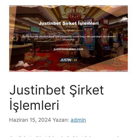
Justinbet Şirket
İşlemleri
Haziran 15, 2024
Yazarı:
admin