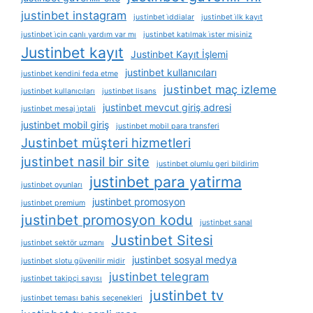
justinbet instagram
justinbet i̇ddialar
justinbet i̇lk kayıt
justinbet i̇çin canlı yardım var mı
justinbet katılmak i̇ster misiniz
Justinbet kayıt
Justinbet Kayıt İşlemi
justinbet kullanıcıları
justinbet kendini feda etme
justinbet maç izleme
justinbet kullanıcıları
justinbet lisans
justinbet mevcut giriş adresi
justinbet mesaj i̇ptali
justinbet mobil giriş
justinbet mobil para transferi
Justinbet müşteri hizmetleri
justinbet nasil bir site
justinbet olumlu geri bildirim
justinbet para yatirma
justinbet oyunları
justinbet promosyon
justinbet premium
justinbet promosyon kodu
justinbet sanal
Justinbet Sitesi
justinbet sektör uzmanı
justinbet sosyal medya
justinbet slotu güvenilir midir
justinbet telegram
justinbet takipçi sayısı
justinbet tv
justinbet teması bahis seçenekleri