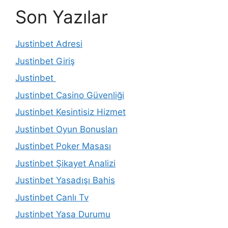
Son Yazılar
Justinbet Adresi
Justinbet Giriş
Justinbet
Justinbet Casino Güvenliği
Justinbet Kesintisiz Hizmet
Justinbet Oyun Bonusları
Justinbet Poker Masası
Justinbet Şikayet Analizi
Justinbet Yasadışı Bahis
Justinbet Canlı Tv
Justinbet Yasa Durumu