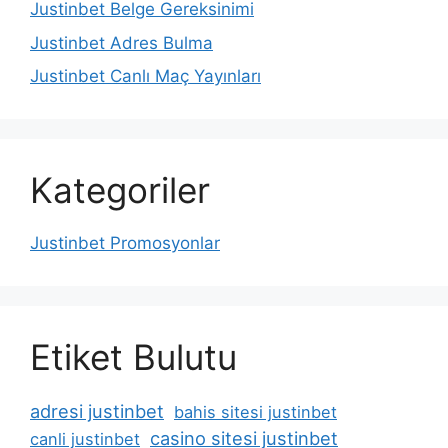
Justinbet Belge Gereksinimi
Justinbet Adres Bulma
Justinbet Canlı Maç Yayınları
Kategoriler
Justinbet Promosyonlar
Etiket Bulutu
adresi justinbet
bahis sitesi justinbet
casino sitesi justinbet
canli justinbet