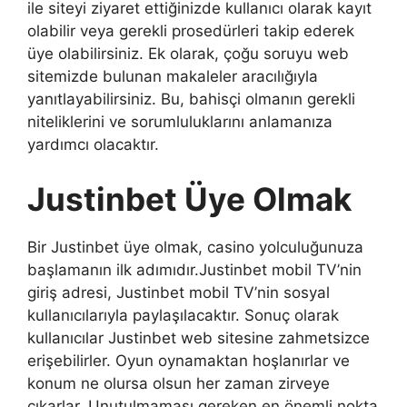
ile siteyi ziyaret ettiğinizde kullanıcı olarak kayıt
olabilir veya gerekli prosedürleri takip ederek
üye olabilirsiniz. Ek olarak, çoğu soruyu web
sitemizde bulunan makaleler aracılığıyla
yanıtlayabilirsiniz. Bu, bahisçi olmanın gerekli
niteliklerini ve sorumluluklarını anlamanıza
yardımcı olacaktır.
Justinbet Üye Olmak
Bir Justinbet üye olmak, casino yolculuğunuza
başlamanın ilk adımıdır.Justinbet mobil TV’nin
giriş adresi, Justinbet mobil TV’nin sosyal
kullanıcılarıyla paylaşılacaktır. Sonuç olarak
kullanıcılar Justinbet web sitesine zahmetsizce
erişebilirler. Oyun oynamaktan hoşlanırlar ve
konum ne olursa olsun her zaman zirveye
çıkarlar. Unutulmaması gereken en önemli nokta