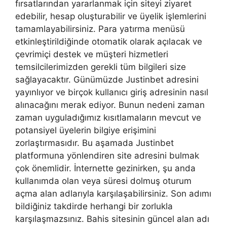
fırsatlarından yararlanmak için siteyi ziyaret
edebilir, hesap oluşturabilir ve üyelik işlemlerini
tamamlayabilirsiniz. Para yatırma menüsü
etkinleştirildiğinde otomatik olarak açılacak ve
çevrimiçi destek ve müşteri hizmetleri
temsilcilerimizden gerekli tüm bilgileri size
sağlayacaktır. Günümüzde Justinbet adresini
yayınlıyor ve birçok kullanıcı giriş adresinin nasıl
alınacağını merak ediyor. Bunun nedeni zaman
zaman uyguladığımız kısıtlamaların mevcut ve
potansiyel üyelerin bilgiye erişimini
zorlaştırmasıdır. Bu aşamada Justinbet
platformuna yönlendiren site adresini bulmak
çok önemlidir. İnternette gezinirken, şu anda
kullanımda olan veya süresi dolmuş oturum
açma alan adlarıyla karşılaşabilirsiniz. Son adımı
bildiğiniz takdirde herhangi bir zorlukla
karşılaşmazsınız. Bahis sitesinin güncel alan adı