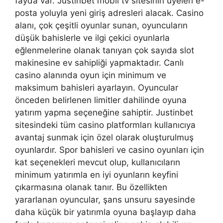
fayda var. Justinbet mobil tv sitesinin üyeleri e-
posta yoluyla yeni giriş adresleri alacak. Casino
alanı, çok çeşitli oyunlar sunan, oyuncuların
düşük bahislerle ve ilgi çekici oyunlarla
eğlenmelerine olanak tanıyan çok sayıda slot
makinesine ev sahipliği yapmaktadır. Canlı
casino alanında oyun için minimum ve
maksimum bahisleri ayarlayın. Oyuncular
önceden belirlenen limitler dahilinde oyuna
yatırım yapma seçeneğine sahiptir. Justinbet
sitesindeki tüm casino platformları kullanıcıya
avantaj sunmak için özel olarak oluşturulmuş
oyunlardır. Spor bahisleri ve casino oyunları için
kat seçenekleri mevcut olup, kullanıcıların
minimum yatırımla en iyi oyunların keyfini
çıkarmasına olanak tanır. Bu özellikten
yararlanan oyuncular, şans unsuru sayesinde
daha küçük bir yatırımla oyuna başlayıp daha