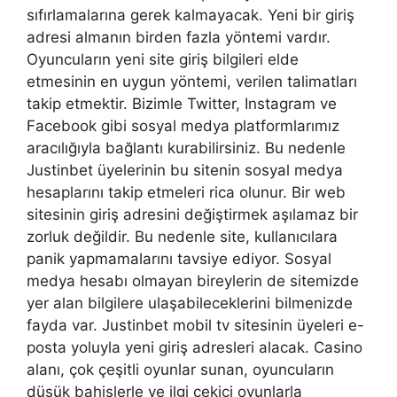
sıfırlamalarına gerek kalmayacak. Yeni bir giriş
adresi almanın birden fazla yöntemi vardır.
Oyuncuların yeni site giriş bilgileri elde
etmesinin en uygun yöntemi, verilen talimatları
takip etmektir. Bizimle Twitter, Instagram ve
Facebook gibi sosyal medya platformlarımız
aracılığıyla bağlantı kurabilirsiniz. Bu nedenle
Justinbet üyelerinin bu sitenin sosyal medya
hesaplarını takip etmeleri rica olunur. Bir web
sitesinin giriş adresini değiştirmek aşılamaz bir
zorluk değildir. Bu nedenle site, kullanıcılara
panik yapmamalarını tavsiye ediyor. Sosyal
medya hesabı olmayan bireylerin de sitemizde
yer alan bilgilere ulaşabileceklerini bilmenizde
fayda var. Justinbet mobil tv sitesinin üyeleri e-
posta yoluyla yeni giriş adresleri alacak. Casino
alanı, çok çeşitli oyunlar sunan, oyuncuların
düşük bahislerle ve ilgi çekici oyunlarla