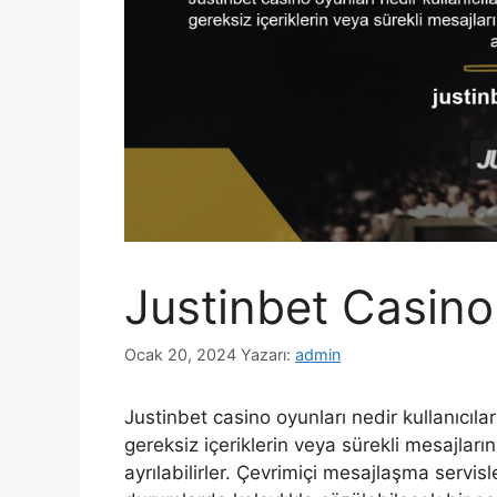
Justinbet Casino
Ocak 20, 2024
Yazarı:
admin
Justinbet casino oyunları nedir kullanıcıla
gereksiz içeriklerin veya sürekli mesajları
ayrılabilirler. Çevrimiçi mesajlaşma servisl