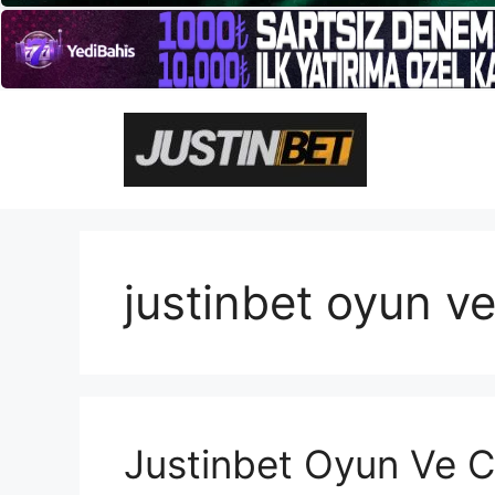
İçeriğe
atla
justinbet oyun v
Justinbet Oyun Ve C