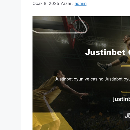
Ocak 8, 2025
Yazarı:
admin