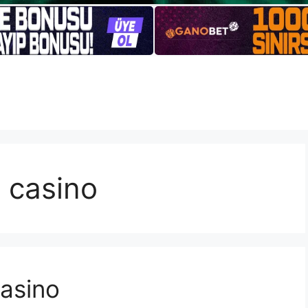
e casino
asino