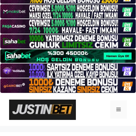
İçeriğe
atla
Menü