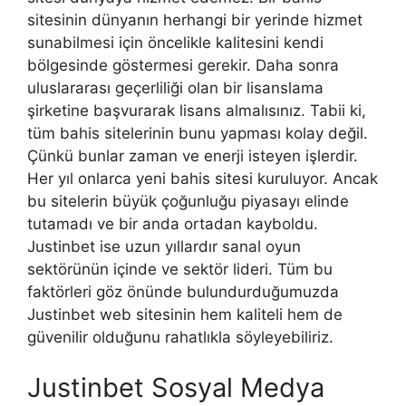
sitesinin dünyanın herhangi bir yerinde hizmet
sunabilmesi için öncelikle kalitesini kendi
bölgesinde göstermesi gerekir. Daha sonra
uluslararası geçerliliği olan bir lisanslama
şirketine başvurarak lisans almalısınız. Tabii ki,
tüm bahis sitelerinin bunu yapması kolay değil.
Çünkü bunlar zaman ve enerji isteyen işlerdir.
Her yıl onlarca yeni bahis sitesi kuruluyor. Ancak
bu sitelerin büyük çoğunluğu piyasayı elinde
tutamadı ve bir anda ortadan kayboldu.
Justinbet ise uzun yıllardır sanal oyun
sektörünün içinde ve sektör lideri. Tüm bu
faktörleri göz önünde bulundurduğumuzda
Justinbet web sitesinin hem kaliteli hem de
güvenilir olduğunu rahatlıkla söyleyebiliriz.
Justinbet Sosyal Medya