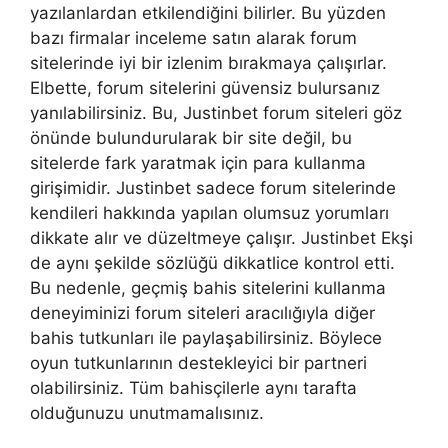
yazılanlardan etkilendiğini bilirler. Bu yüzden
bazı firmalar inceleme satın alarak forum
sitelerinde iyi bir izlenim bırakmaya çalışırlar.
Elbette, forum sitelerini güvensiz bulursanız
yanılabilirsiniz. Bu, Justinbet forum siteleri göz
önünde bulundurularak bir site değil, bu
sitelerde fark yaratmak için para kullanma
girişimidir. Justinbet sadece forum sitelerinde
kendileri hakkında yapılan olumsuz yorumları
dikkate alır ve düzeltmeye çalışır. Justinbet Ekşi
de aynı şekilde sözlüğü dikkatlice kontrol etti.
Bu nedenle, geçmiş bahis sitelerini kullanma
deneyiminizi forum siteleri aracılığıyla diğer
bahis tutkunları ile paylaşabilirsiniz. Böylece
oyun tutkunlarının destekleyici bir partneri
olabilirsiniz. Tüm bahisçilerle aynı tarafta
olduğunuzu unutmamalısınız.