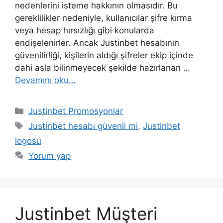
nedenlerini isteme hakkının olmasıdır. Bu
gereklilikler nedeniyle, kullanıcılar şifre kırma
veya hesap hırsızlığı gibi konularda
endişelenirler. Ancak Justinbet hesabının
güvenilirliği, kişilerin aldığı şifreler ekip içinde
dahi asla bilinmeyecek şekilde hazırlanan …
Devamını oku…
Kategoriler
Justinbet Promosyonlar
Etiketler
Justinbet hesabı güvenli mi
,
Justinbet
logosu
Yorum yap
Justinbet Müşteri