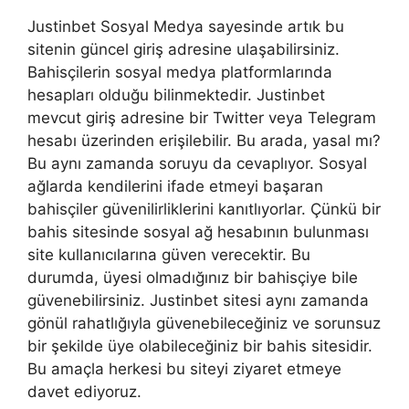
Justinbet Sosyal Medya sayesinde artık bu
sitenin güncel giriş adresine ulaşabilirsiniz.
Bahisçilerin sosyal medya platformlarında
hesapları olduğu bilinmektedir. Justinbet
mevcut giriş adresine bir Twitter veya Telegram
hesabı üzerinden erişilebilir. Bu arada, yasal mı?
Bu aynı zamanda soruyu da cevaplıyor. Sosyal
ağlarda kendilerini ifade etmeyi başaran
bahisçiler güvenilirliklerini kanıtlıyorlar. Çünkü bir
bahis sitesinde sosyal ağ hesabının bulunması
site kullanıcılarına güven verecektir. Bu
durumda, üyesi olmadığınız bir bahisçiye bile
güvenebilirsiniz. Justinbet sitesi aynı zamanda
gönül rahatlığıyla güvenebileceğiniz ve sorunsuz
bir şekilde üye olabileceğiniz bir bahis sitesidir.
Bu amaçla herkesi bu siteyi ziyaret etmeye
davet ediyoruz.