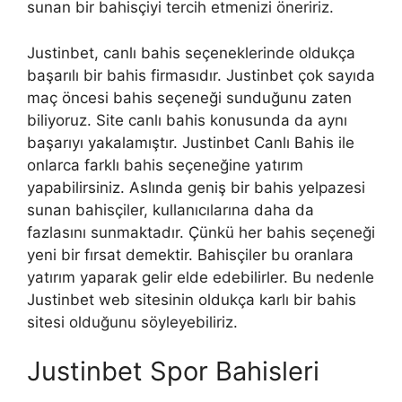
sunan bir bahisçiyi tercih etmenizi öneririz.
Justinbet, canlı bahis seçeneklerinde oldukça
başarılı bir bahis firmasıdır. Justinbet çok sayıda
maç öncesi bahis seçeneği sunduğunu zaten
biliyoruz. Site canlı bahis konusunda da aynı
başarıyı yakalamıştır. Justinbet Canlı Bahis ile
onlarca farklı bahis seçeneğine yatırım
yapabilirsiniz. Aslında geniş bir bahis yelpazesi
sunan bahisçiler, kullanıcılarına daha da
fazlasını sunmaktadır. Çünkü her bahis seçeneği
yeni bir fırsat demektir. Bahisçiler bu oranlara
yatırım yaparak gelir elde edebilirler. Bu nedenle
Justinbet web sitesinin oldukça karlı bir bahis
sitesi olduğunu söyleyebiliriz.
Justinbet Spor Bahisleri