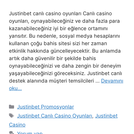
Justinbet canlı casino oyunları Canlı casino
oyunları, oynayabileceğiniz ve daha fazla para
kazanabileceğiniz iyi bir eğlence ortamını
yansıtır. Bu nedenle, sosyal medya hesaplarını
kullanan çoğu bahis sitesi sizi her zaman
etkinlik hakkında güncelleyecektir. Bu anlamda
artık daha güvenilir bir şekilde bahis
oynayabileceğinizi ve daha zengin bir deneyim
yaşayabileceğinizi göreceksiniz. Justinbet canlı
destek alanında müşteri temsilcileri …
Devamını
oku…
Kategoriler
Justinbet Promosyonlar
Etiketler
Justinbet Canlı Casino Oyunları
,
Justinbet
Casino
Yorum yap