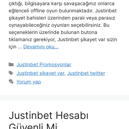
çıktığı, bilgisayara karşı savaşacağınız onlarca
eğlenceli offline oyun bulunmaktadır. Justinbet
şikayet bahisleri üzerinden paralı veya parasız
oynayabileceğiniz oyunları seçebilirsiniz. Bu
seçeneklerin üzerinde bulunan butona
tıklamanız gerekiyor, Justinbet şikayet var sizin
için …
Devamını oku…
Kategoriler
Justinbet Promosyonlar
Etiketler
Justinbet şikayet var
,
Justinbet twitter
Yorum yap
Justinbet Hesabı
Güvenli Mi