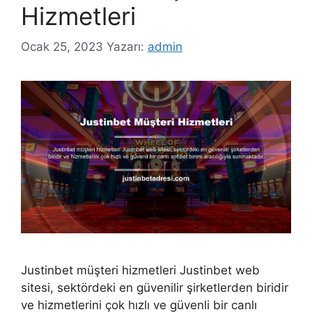
Hizmetleri
Ocak 25, 2023
Yazarı:
admin
Justinbet müşteri hizmetleri Justinbet web
sitesi, sektördeki en güvenilir şirketlerden biridir
ve hizmetlerini çok hızlı ve güvenli bir canlı