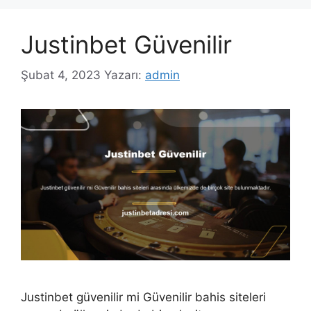
Justinbet Güvenilir
Şubat 4, 2023
Yazarı:
admin
Justinbet güvenilir mi Güvenilir bahis siteleri