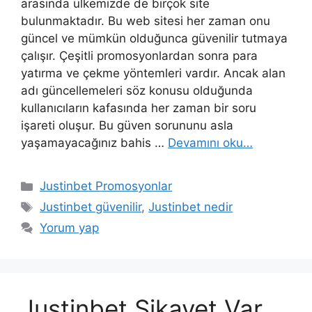
arasında ülkemizde de birçok site
bulunmaktadır. Bu web sitesi her zaman onu
güncel ve mümkün olduğunca güvenilir tutmaya
çalışır. Çeşitli promosyonlardan sonra para
yatırma ve çekme yöntemleri vardır. Ancak alan
adı güncellemeleri söz konusu olduğunda
kullanıcıların kafasında her zaman bir soru
işareti oluşur. Bu güven sorununu asla
yaşamayacağınız bahis …
Devamını oku…
Kategoriler
Justinbet Promosyonlar
Etiketler
Justinbet güvenilir
,
Justinbet nedir
Yorum yap
Justinbet Şikayet Var