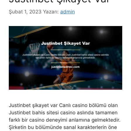
Şubat 1, 2023
Yazarı:
admin
Justinbet şikayet var Canlı casino bölümü olan
Justinbet bahis sitesi casino aslında tamamen
farklı bir casino deneyimi anlamına gelmektedir.
Şirketin bu bölümünde sanal karakterlerin öne