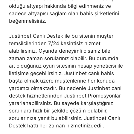
olduğu altyapı hakkında bilgi edinmeniz ve
sadece altyapısı sağlam olan bahis şirketlerini
beğenmelisiniz.
Justinbet Canlı Destek ile bu sitenin müşteri
temsilcilerinden 7/24 kesintisiz hizmet
alabilirsiniz. Oyunda deneyimli olsanız bile
zaman zaman sorularınız olabilir. Bu durumda
ait olduğunuz oyun sitesinin hesap yöneticisi ile
iletişime geçebilirsiniz. Justinbet canlı bahis
başta olmak üzere müşterilerine her konuda
yardımcı olmaktadır. Bu nedenle Justinbet canlı
destek hizmetlerinden Justinbet Promosyonlar
yararlanabilirsiniz. Bu sayede karşılaştığınız
sorunlara hızlı bir şekilde çözüm bulabilir,
sorularınıza yanıt bulabilirsiniz. Justinbet Canlı
Destek hattı her zaman hizmetinizdedir.