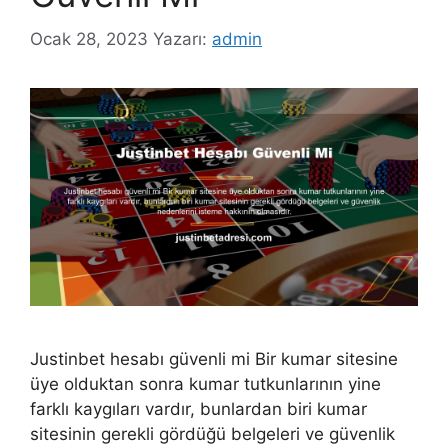
Ocak 28, 2023
Yazarı:
admin
Justinbet hesabı güvenli mi Bir kumar sitesine
üye olduktan sonra kumar tutkunlarının yine
farklı kaygıları vardır, bunlardan biri kumar
sitesinin gerekli gördüğü belgeleri ve güvenlik