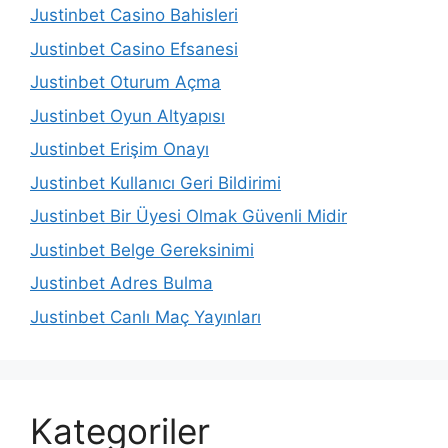
Justinbet Casino Bahisleri
Justinbet Casino Efsanesi
Justinbet Oturum Açma
Justinbet Oyun Altyapısı
Justinbet Erişim Onayı
Justinbet Kullanıcı Geri Bildirimi
Justinbet Bir Üyesi Olmak Güvenli Midir
Justinbet Belge Gereksinimi
Justinbet Adres Bulma
Justinbet Canlı Maç Yayınları
Kategoriler