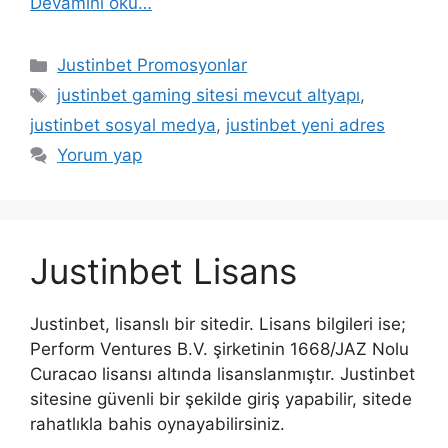
Devamını oku…
Kategoriler
Justinbet Promosyonlar
Etiketler
justinbet gaming sitesi mevcut altyapı
,
justinbet sosyal medya
,
justinbet yeni adres
Yorum yap
Justinbet Lisans
Justinbet, lisanslı bir sitedir. Lisans bilgileri ise;
Perform Ventures B.V. şirketinin 1668/JAZ Nolu
Curacao lisansı altında lisanslanmıştır. Justinbet
sitesine güvenli bir şekilde giriş yapabilir, sitede
rahatlıkla bahis oynayabilirsiniz.