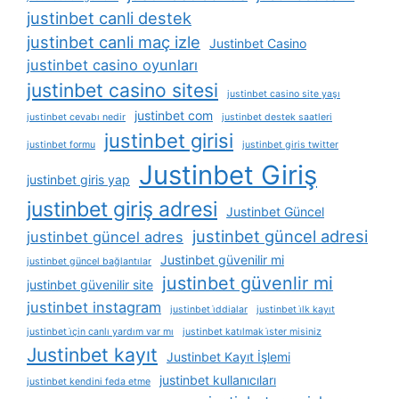
justinbet canli destek
justinbet canli maç izle
Justinbet Casino
justinbet casino oyunları
justinbet casino sitesi
justinbet casino site yaşı
justinbet com
justinbet cevabı nedir
justinbet destek saatleri
justinbet girisi
justinbet formu
justinbet giris twitter
Justinbet Giriş
justinbet giris yap
justinbet giriş adresi
Justinbet Güncel
justinbet güncel adresi
justinbet güncel adres
Justinbet güvenilir mi
justinbet güncel bağlantılar
justinbet güvenlir mi
justinbet güvenilir site
justinbet instagram
justinbet i̇ddialar
justinbet i̇lk kayıt
justinbet i̇çin canlı yardım var mı
justinbet katılmak i̇ster misiniz
Justinbet kayıt
Justinbet Kayıt İşlemi
justinbet kullanıcıları
justinbet kendini feda etme