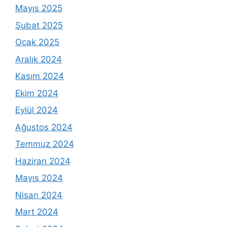
Mayıs 2025
Şubat 2025
Ocak 2025
Aralık 2024
Kasım 2024
Ekim 2024
Eylül 2024
Ağustos 2024
Temmuz 2024
Haziran 2024
Mayıs 2024
Nisan 2024
Mart 2024