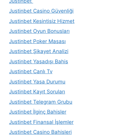
Justinbet
Justinbet Casino Güvenliği
Justinbet Kesintisiz Hizmet
Justinbet Oyun Bonusları
Justinbet Poker Masası
Justinbet Şikayet Analizi
Justinbet Yasadışı Bahis
Justinbet Canlı Tv
Justinbet Yasa Durumu
Justinbet Kayıt Soruları
Justinbet Telegram Grubu
Justinbet İlginç Bahisler
Justinbet Finansal İşlemler
Justinbet Casino Bahisleri