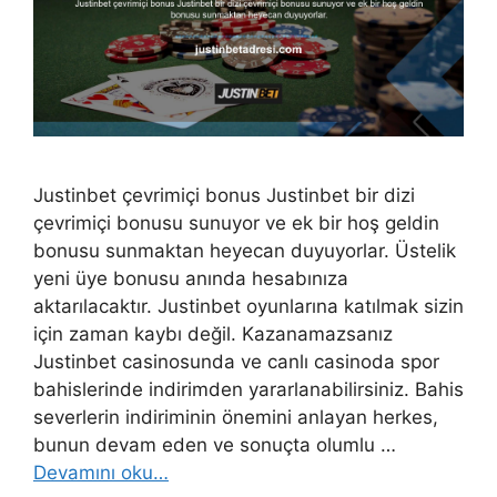
Justinbet çevrimiçi bonus Justinbet bir dizi
çevrimiçi bonusu sunuyor ve ek bir hoş geldin
bonusu sunmaktan heyecan duyuyorlar. Üstelik
yeni üye bonusu anında hesabınıza
aktarılacaktır. Justinbet oyunlarına katılmak sizin
için zaman kaybı değil. Kazanamazsanız
Justinbet casinosunda ve canlı casinoda spor
bahislerinde indirimden yararlanabilirsiniz. Bahis
severlerin indiriminin önemini anlayan herkes,
bunun devam eden ve sonuçta olumlu …
Devamını oku…