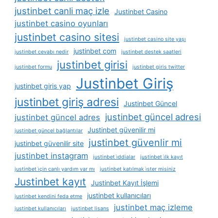
justinbet canli maç izle
Justinbet Casino
justinbet casino oyunları
justinbet casino sitesi
justinbet casino site yaşı
justinbet com
justinbet cevabı nedir
justinbet destek saatleri
justinbet girisi
justinbet formu
justinbet giris twitter
Justinbet Giriş
justinbet giris yap
justinbet giriş adresi
Justinbet Güncel
justinbet güncel adresi
justinbet güncel adres
Justinbet güvenilir mi
justinbet güncel bağlantılar
justinbet güvenlir mi
justinbet güvenilir site
justinbet instagram
justinbet i̇ddialar
justinbet i̇lk kayıt
justinbet i̇çin canlı yardım var mı
justinbet katılmak i̇ster misiniz
Justinbet kayıt
Justinbet Kayıt İşlemi
justinbet kullanıcıları
justinbet kendini feda etme
justinbet maç izleme
justinbet kullanıcıları
justinbet lisans