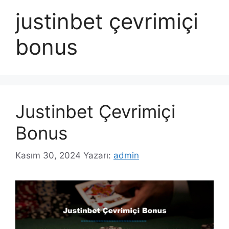
justinbet çevrimiçi
bonus
Justinbet Çevrimiçi
Bonus
Kasım 30, 2024
Yazarı:
admin