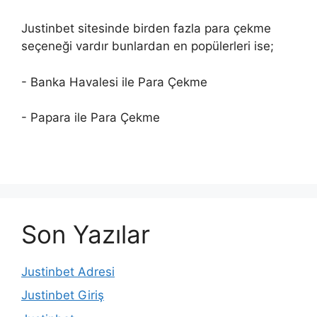
Justinbet sitesinde birden fazla para çekme
seçeneği vardır bunlardan en popülerleri ise;
- Banka Havalesi ile Para Çekme
- Papara ile Para Çekme
Son Yazılar
Justinbet Adresi
Justinbet Giriş