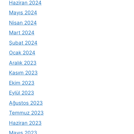
Haziran 2024
Mayıs 2024
Nisan 2024
Mart 2024
Şubat 2024
Ocak 2024
Aralık 2023
Kasım 2023
Ekim 2023
Eylül 2023
Ağustos 2023
Temmuz 2023
Haziran 2023
Mayıs 2023