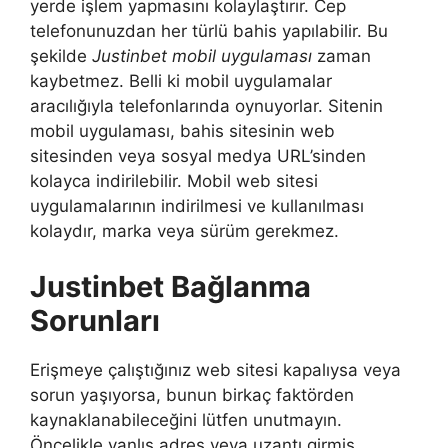
yerde işlem yapmasını kolaylaştırır. Cep
telefonunuzdan her türlü bahis yapılabilir. Bu
şekilde
Justinbet mobil uygulaması
zaman
kaybetmez. Belli ki mobil uygulamalar
aracılığıyla telefonlarında oynuyorlar. Sitenin
mobil uygulaması, bahis sitesinin web
sitesinden veya sosyal medya URL’sinden
kolayca indirilebilir. Mobil web sitesi
uygulamalarının indirilmesi ve kullanılması
kolaydır, marka veya sürüm gerekmez.
Justinbet Bağlanma
Sorunları
Erişmeye çalıştığınız web sitesi kapalıysa veya
sorun yaşıyorsa, bunun birkaç faktörden
kaynaklanabileceğini lütfen unutmayın.
Öncelikle yanlış adres veya uzantı girmiş