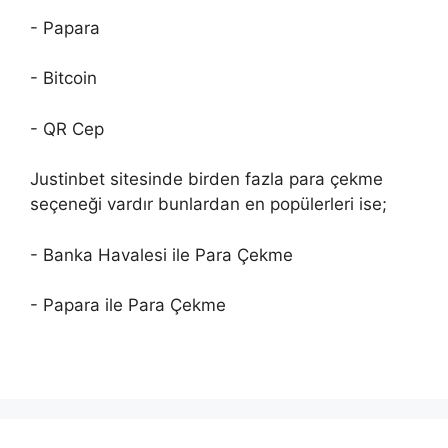
- Papara
- Bitcoin
- QR Cep
Justinbet sitesinde birden fazla para çekme
seçeneği vardır bunlardan en popülerleri ise;
- Banka Havalesi ile Para Çekme
- Papara ile Para Çekme