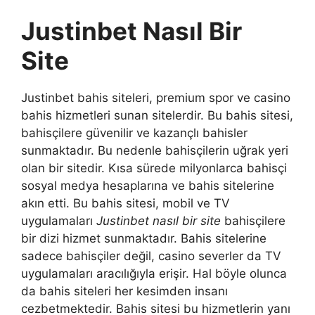
Justinbet Nasıl Bir
Site
Justinbet bahis siteleri, premium spor ve casino
bahis hizmetleri sunan sitelerdir. Bu bahis sitesi,
bahisçilere güvenilir ve kazançlı bahisler
sunmaktadır. Bu nedenle bahisçilerin uğrak yeri
olan bir sitedir. Kısa sürede milyonlarca bahisçi
sosyal medya hesaplarına ve bahis sitelerine
akın etti. Bu bahis sitesi, mobil ve TV
uygulamaları
Justinbet nasıl bir site
bahisçilere
bir dizi hizmet sunmaktadır. Bahis sitelerine
sadece bahisçiler değil, casino severler da TV
uygulamaları aracılığıyla erişir. Hal böyle olunca
da bahis siteleri her kesimden insanı
cezbetmektedir. Bahis sitesi bu hizmetlerin yanı