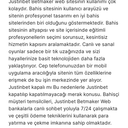
Justinbet Betmaker web sitesinin kullanımı çok
kolaydır. Bahis sitesinin kullanıcı arayüzü ve
sitenin profesyonel tasarımı en iyi bahis
sitelerinden biri olduğunu göstermektedir. Bahis
sitesinin altyapısı ve site içerisinde eğitimli
profesyonellerin seçimi sorunsuz, kesintisiz
hizmetin kapısını aralamaktadır. Canlı ve sanal
oyunlar sadece bir tık uzağınızda ve sizi
hayallerinize basit teknolojiden daha fazla
yaklaştırıyor. Cep telefonunuzdan bir mobil
uygulama aracılığıyla sitenin tüm özelliklerine
erişmek de bu işin merkezinde yer alıyor.
Justinbet kapalı mı Bu nedenlerle Justinbet
kapatılıp kapatılmayacağı merak konusu. Bahisçi
müşteri temsilcileri, Justinbet Betmaker Web
bankalarla canlı sohbet yoluyla 7/24 çalışmakta
ve çeşitli ödeme tekniklerini kullanarak para
yatırma ve çekme imkanına sahip olmaktadır.