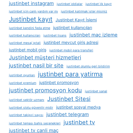
justinbet instagram
justinbet i̇ddialar
justinbet i̇lk kayıt
justinbet i̇çin canlı yardım var mı
justinbet katılmak i̇ster misiniz
Justinbet kayıt
Justinbet Kayıt İşlemi
justinbet kullanıcıları
justinbet kendini feda etme
justinbet maç izleme
justinbet kullanıcıları
justinbet lisans
justinbet mevcut giriş adresi
justinbet mesaj i̇ptali
justinbet mobil giriş
justinbet mobil para transferi
Justinbet müşteri hizmetleri
justinbet nasil bir site
justinbet olumlu geri bildirim
justinbet para yatirma
justinbet oyunları
justinbet promosyon
justinbet premium
justinbet promosyon kodu
justinbet sanal
Justinbet Sitesi
justinbet sektör uzmanı
justinbet sosyal medya
justinbet slotu güvenilir midir
justinbet telegram
justinbet takipçi sayısı
justinbet tv
justinbet teması bahis seçenekleri
justinbet tv canli maç