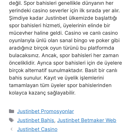
değil. Spor bahisleri genellikle dünyanın her
yerindeki casino severler için ilk sırada yer alır.
Şimdiye kadar Justinbet ülkemizde başlattığı
spor bahisleri hizmeti, üyelerinin elinde bir
mücevher haline geldi. Casino ve canlı casino
oyunlarıyla ünlü olan sanal bingo ve poker gibi
aradığınız birçok oyun türünü bu platformda
bulacaksınız. Ancak, spor bahisleri her zaman
önceliklidir. Ayrıca spor bahisleri için de üyelere
birçok alternatif sunulmaktadır. Basit bir canlı
bahis sunulur. Kayıt ve üyelik işlemlerini
tamamlayan tüm üyeler spor bahislerinden
kolayca kazanç sağlayabilir.
Kategoriler
Justinbet Promosyonlar
Etiketler
Justinbet Bahis
,
Justinbet Betmaker Web
Justinbet Casino